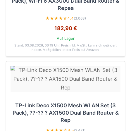
Pack), Wi-Fi 6 AX3000 Dual Band Router &
Repea
★★★★☆
4.4
(3.063)
182,90 €
Auf Lager
Stand: 03.08.2026, 06:19 Uhr
. Preis inkl. MwSt., kann sich geändert
haben. Maßgeblich ist der Preis auf Amazon.
TP-Link Deco X1500 Mesh WLAN Set (3
Pack), ??-?? ? AX1500 Dual Band Router &
Rep
★★★★☆
4.5
(2.421)