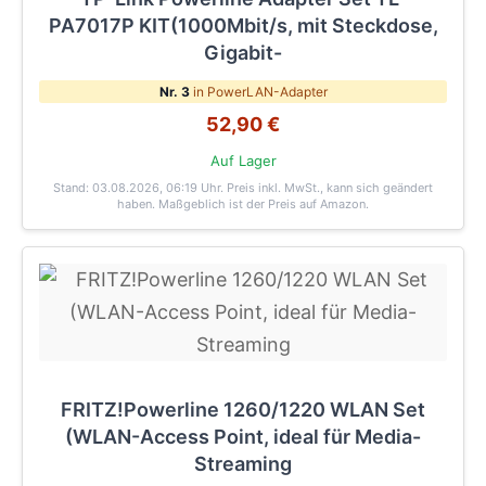
PA7017P KIT(1000Mbit/s, mit Steckdose,
Gigabit-
Nr. 3
in PowerLAN-Adapter
52,90 €
Auf Lager
Stand: 03.08.2026, 06:19 Uhr
. Preis inkl. MwSt., kann sich geändert
haben. Maßgeblich ist der Preis auf Amazon.
FRITZ!Powerline 1260/1220 WLAN Set
(WLAN-Access Point, ideal für Media-
Streaming