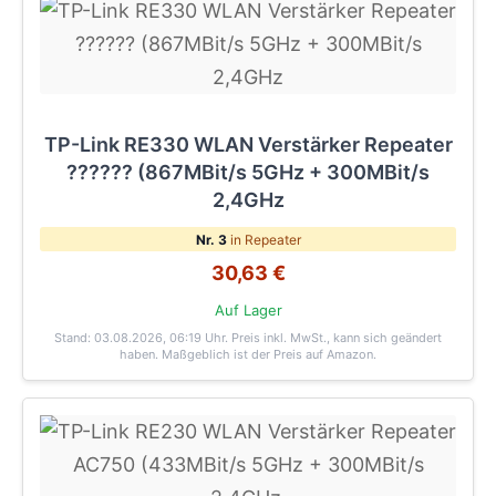
TP-Link RE330 WLAN Verstärker Repeater
?????? (867MBit/s 5GHz + 300MBit/s
2,4GHz
Nr. 3
in Repeater
30,63 €
Auf Lager
Stand: 03.08.2026, 06:19 Uhr
. Preis inkl. MwSt., kann sich geändert
haben. Maßgeblich ist der Preis auf Amazon.