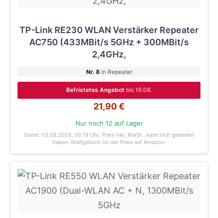
TP-Link RE230 WLAN Verstärker Repeater
AC750 (433MBit/s 5GHz + 300MBit/s
2,4GHz,
Nr. 8
in Repeater
Befristetes Angebot
bis 16.08.
21,90 €
Nur noch 12 auf Lager
Stand: 03.08.2026, 06:19 Uhr
. Preis inkl. MwSt., kann sich geändert
haben. Maßgeblich ist der Preis auf Amazon.