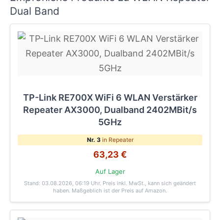
Dual Band
TP-Link RE700X WiFi 6 WLAN Verstärker
Repeater AX3000, Dualband 2402MBit/s
5GHz
Nr. 3
in Repeater
63,23 €
Auf Lager
Stand: 03.08.2026, 06:19 Uhr
. Preis inkl. MwSt., kann sich geändert
haben. Maßgeblich ist der Preis auf Amazon.