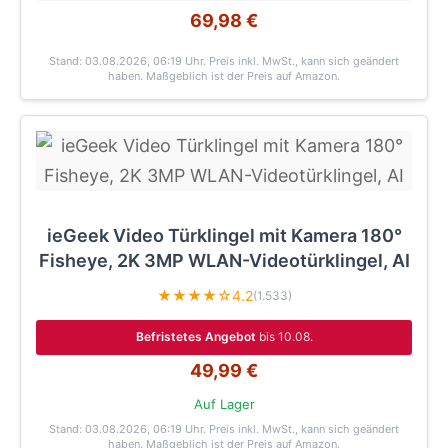
69,98 €
Stand: 03.08.2026, 06:19 Uhr
. Preis inkl. MwSt., kann sich geändert
haben. Maßgeblich ist der Preis auf Amazon.
ieGeek Video Türklingel mit Kamera 180°
Fisheye, 2K 3MP WLAN-Videotürklingel, AI
★★★★☆
4.2
(1.533)
Befristetes Angebot
bis 10.08.
49,99 €
Auf Lager
Stand: 03.08.2026, 06:19 Uhr
. Preis inkl. MwSt., kann sich geändert
haben. Maßgeblich ist der Preis auf Amazon.