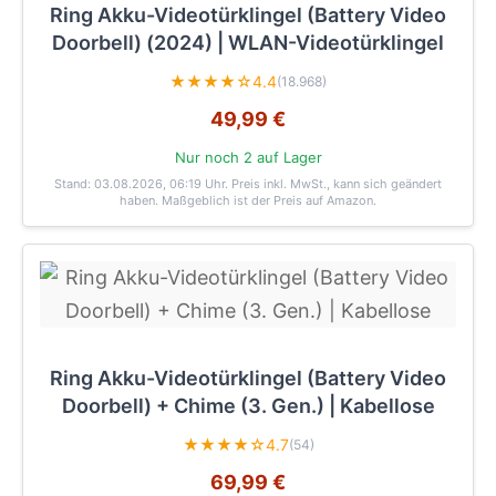
Ring Akku-Videotürklingel (Battery Video
Doorbell) (2024) | WLAN-Videotürklingel
★★★★☆
4.4
(18.968)
49,99 €
Nur noch 2 auf Lager
Stand: 03.08.2026, 06:19 Uhr
. Preis inkl. MwSt., kann sich geändert
haben. Maßgeblich ist der Preis auf Amazon.
Ring Akku-Videotürklingel (Battery Video
Doorbell) + Chime (3. Gen.) | Kabellose
★★★★☆
4.7
(54)
69,99 €