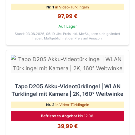
Nr. 1
in Video-Türklingeln
97,99 €
Auf Lager
Stand: 03.08.2026, 06:19 Uhr
. Preis inkl. MwSt., kann sich geändert
haben. Maßgeblich ist der Preis auf Amazon.
Tapo D205 Akku-Videotürklingel | WLAN
Türklingel mit Kamera | 2K, 160° Weitwinke
Nr. 2
in Video-Türklingeln
Befristetes Angebot
bis 12.08.
39,99 €