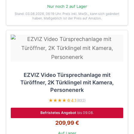
Nur noch 2 auf Lager
Stand: 03.08.2026, 06:19 Uhr
. Preis inkl. MwSt., kann sich geändert
haben. Maßgeblich ist der Preis auf Amazon.
EZVIZ Video Türsprechanlage mit
Türöffner, 2K Türklingel mit Kamera,
Personenerk
★★★★☆
4.1
(832)
Befristetes Angebot
bis 09.08.
209,99 €
Auf Lager