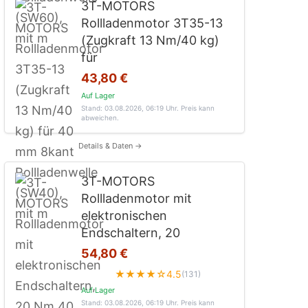
3T-MOTORS
Rollladenmotor 3T35-13
(Zugkraft 13 Nm/40 kg)
für
43,80 €
Auf Lager
Stand: 03.08.2026, 06:19 Uhr
. Preis kann
abweichen.
Details & Daten →
3T-MOTORS
Rollladenmotor mit
elektronischen
Endschaltern, 20
54,80 €
★★★★☆
4.5
(131)
Auf Lager
Stand: 03.08.2026, 06:19 Uhr
. Preis kann