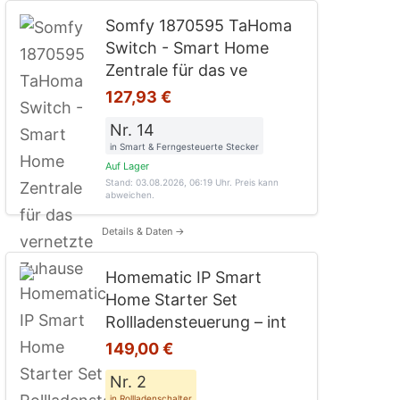
Somfy 1870595 TaHoma
Switch - Smart Home
Zentrale für das ve
127,93 €
Nr. 14
in Smart & Ferngesteuerte Stecker
Auf Lager
Stand: 03.08.2026, 06:19 Uhr
. Preis kann
abweichen.
Details & Daten →
Homematic IP Smart
Home Starter Set
Rollladensteuerung – int
149,00 €
Nr. 2
in Rollladenschalter