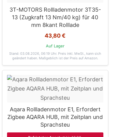
3T-MOTORS Rollladenmotor 3T35-
13 (Zugkraft 13 Nm/40 kg) für 40
mm 8kant Rolllade
43,80 €
Auf Lager
Stand: 03.08.2026, 06:19 Uhr
. Preis inkl. MwSt., kann sich
geändert haben. Maßgeblich ist der Preis auf Amazon.
Aqara Rollladenmotor E1, Erfordert
Zigbee AQARA HUB, mit Zeitplan und
Sprachsteu