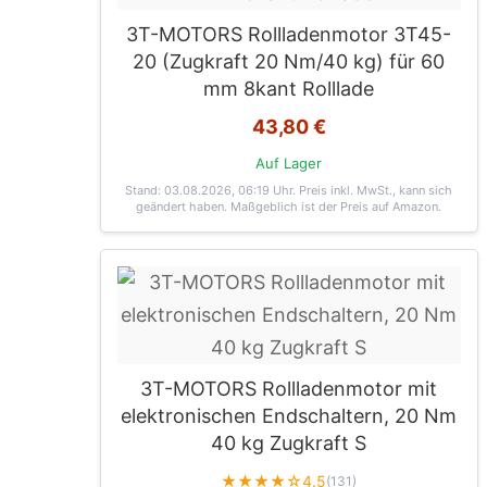
3T-MOTORS Rollladenmotor 3T45-
20 (Zugkraft 20 Nm/40 kg) für 60
mm 8kant Rolllade
43,80 €
Auf Lager
Stand: 03.08.2026, 06:19 Uhr
. Preis inkl. MwSt., kann sich
geändert haben. Maßgeblich ist der Preis auf Amazon.
3T-MOTORS Rollladenmotor mit
elektronischen Endschaltern, 20 Nm
40 kg Zugkraft S
★★★★☆
4.5
(131)