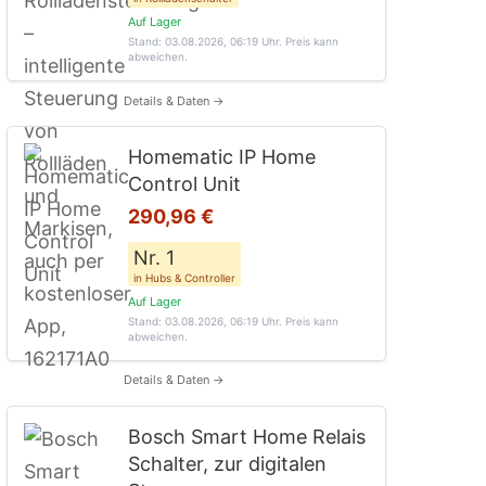
Auf Lager
Stand: 03.08.2026, 06:19 Uhr
. Preis kann
abweichen.
Details & Daten →
Homematic IP Home
Control Unit
290,96 €
Nr. 1
in Hubs & Controller
Auf Lager
Stand: 03.08.2026, 06:19 Uhr
. Preis kann
abweichen.
Details & Daten →
Bosch Smart Home Relais
Schalter, zur digitalen