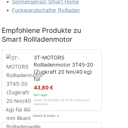
Sonnensensor Smart Home
Funkwandschalter Rollladen
Empfohlene Produkte zu
Smart Rollladenmotor
3T-MOTORS
Rollladenmotor 3T45-20
(Zugkraft 20 Nm/40 kg)
für
43,80 €
Auf Lager
Stand: 03.08.2026, 06:19 Uhr
. Preis kann
abweichen.
Details & Daten →