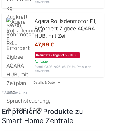
abweichen.
Aqara Rollladenmotor E1,
Erfordert Zigbee AQARA
HUB, mit Zei
47,99 €
Befristetes Angebot
bis 16.08.
Auf Lager
Stand: 03.08.2026, 06:19 Uhr
. Preis kann
abweichen.
Details & Daten →
* Affiliate-Links
Empfohlene Produkte zu
Smart Home Zentrale