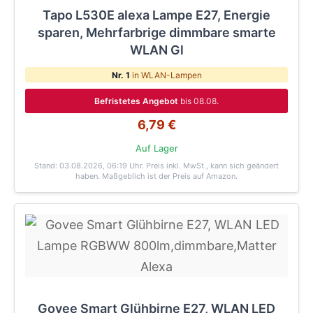
Tapo L530E alexa Lampe E27, Energie
sparen, Mehrfarbrige dimmbare smarte
WLAN Gl
Nr. 1
in WLAN-Lampen
Befristetes Angebot
bis 08.08.
6,79 €
Auf Lager
Stand: 03.08.2026, 06:19 Uhr
. Preis inkl. MwSt., kann sich geändert
haben. Maßgeblich ist der Preis auf Amazon.
Govee Smart Glühbirne E27, WLAN LED