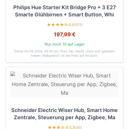
Philips Hue Starter Kit Bridge Pro + 3 E27
Smarte Glühbirnen + Smart Button, Whi
★★★★☆
4.6
(515)
197,99 €
Nur noch 10 auf Lager
Stand: 03.08.2026, 06:19 Uhr
. Preis inkl. MwSt., kann sich geändert
haben. Maßgeblich ist der Preis auf Amazon.
Schneider Electric Wiser Hub, Smart Home
Zentrale, Steuerung per App, Zigbee, Ma
★★★☆☆
3.8
(95)