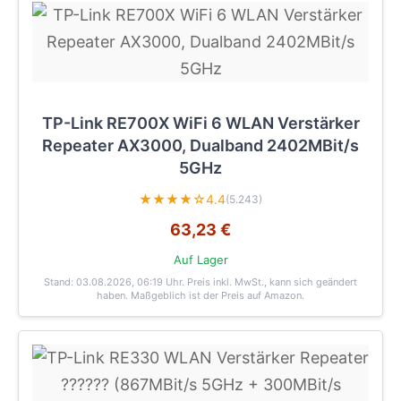
TP-Link RE700X WiFi 6 WLAN Verstärker
Repeater AX3000, Dualband 2402MBit/s
5GHz
★★★★☆
4.4
(5.243)
63,23 €
Auf Lager
Stand: 03.08.2026, 06:19 Uhr
. Preis inkl. MwSt., kann sich geändert
haben. Maßgeblich ist der Preis auf Amazon.