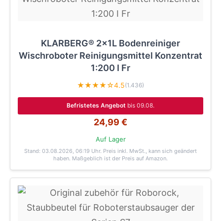
KLARBERG® 2x1L Bodenreiniger
Wischroboter Reinigungsmittel Konzentrat
1:200 I Fr
★★★★☆
4.5
(1.436)
Befristetes Angebot
bis 09.08.
24,99 €
Auf Lager
Stand: 03.08.2026, 06:19 Uhr
. Preis inkl. MwSt., kann sich geändert
haben. Maßgeblich ist der Preis auf Amazon.