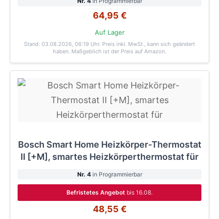
Nr. 4
in Programmierbar
64,95 €
Auf Lager
Stand: 03.08.2026, 06:19 Uhr
. Preis inkl. MwSt., kann sich geändert
haben. Maßgeblich ist der Preis auf Amazon.
Bosch Smart Home Heizkörper-Thermostat
II [+M], smartes Heizkörperthermostat für
Nr. 4
in Programmierbar
Befristetes Angebot
bis 16.08.
48,55 €