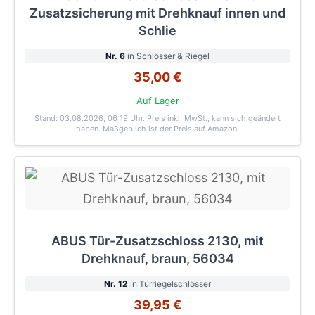
Zusatzsicherung mit Drehknauf innen und
Schlie
Nr. 6
in Schlösser & Riegel
35,00 €
Auf Lager
Stand: 03.08.2026, 06:19 Uhr
. Preis inkl. MwSt., kann sich geändert
haben. Maßgeblich ist der Preis auf Amazon.
ABUS Tür-Zusatzschloss 2130, mit
Drehknauf, braun, 56034
Nr. 12
in Türriegelschlösser
39,95 €