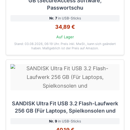
GB (SecureAccess Software,
Passwortschu
Nr. 7
in USB-Sticks
34,89 €
Auf Lager
Stand: 03.08.2026, 06:19 Uhr
. Preis inkl. MwSt., kann sich geändert
haben. Maßgeblich ist der Preis auf Amazon.
SANDISK Ultra Fit USB 3.2 Flash-Laufwerk
256 GB (Für Laptops, Spielkonsolen und
Nr. 9
in USB-Sticks
40,19 €