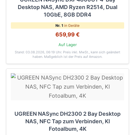
Desktop NAS, AMD Ryzen R2514, Dual
10GbE, 8GB DDR4
Nr. 1
in Geräte
659,99 €
Auf Lager
Stand: 03.08.2026, 06:19 Uhr
. Preis inkl. MwSt., kann sich geändert
haben. Maßgeblich ist der Preis auf Amazon.
UGREEN NASync DH2300 2 Bay Desktop
NAS, NFC Tap zum Verbinden, KI
Fotoalbum, 4K